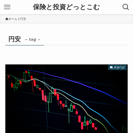
保険と投資どっとこむ
ホーム
円安
円安
– tag –
投資の話