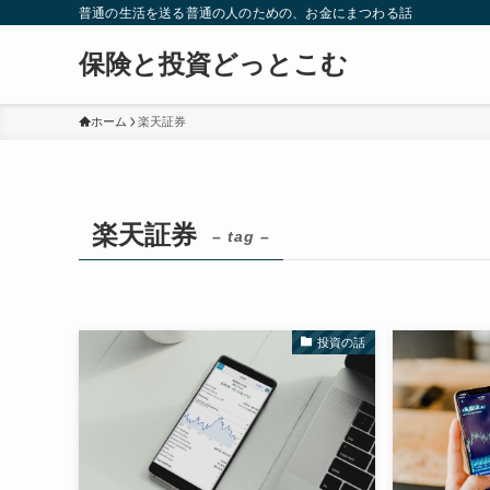
普通の生活を送る普通の人のための、お金にまつわる話
保険と投資どっとこむ
ホーム
楽天証券
楽天証券
– tag –
投資の話